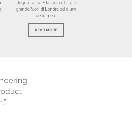
ù
Regno Unito. È la terza città più
a
grande fuori di Londra ed è una
delle mete
READ MORE
ineering.
roduct
.”