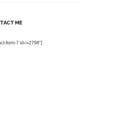
TACT ME
act-form-7 id=»2798″]