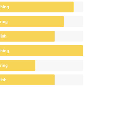
ching
ring
lish
ching
ring
lish