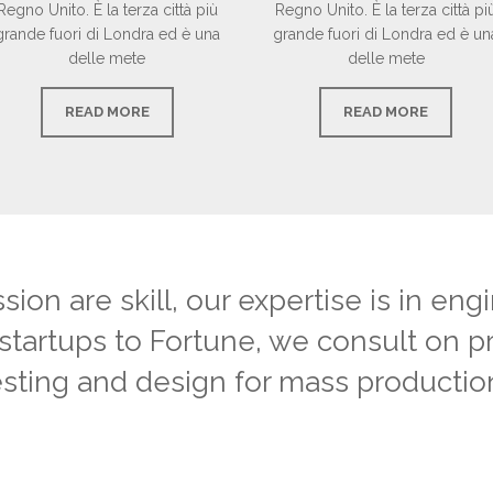
Regno Unito. È la terza città più
Regno Unito. È la terza città pi
grande fuori di Londra ed è una
grande fuori di Londra ed è un
delle mete
delle mete
READ MORE
READ MORE
sion are skill, our expertise is in eng
startups to Fortune, we consult on p
esting and design for mass production