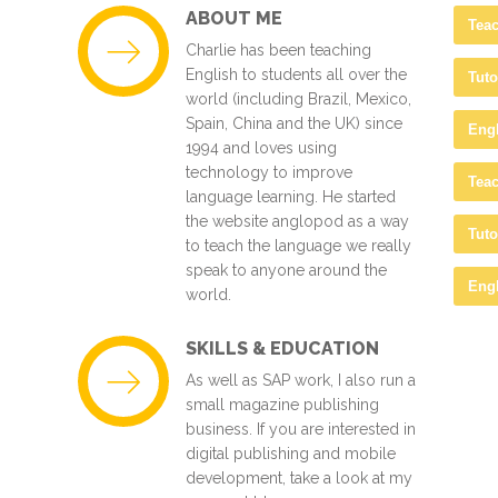
ABOUT ME
Tea
Charlie has been teaching
English to students all over the
Tuto
world (including Brazil, Mexico,
Spain, China and the UK) since
Eng
1994 and loves using
technology to improve
Tea
language learning. He started
the website anglopod as a way
Tuto
to teach the language we really
speak to anyone around the
Eng
world.
SKILLS & EDUCATION
As well as SAP work, I also run a
small magazine publishing
business. If you are interested in
digital publishing and mobile
development, take a look at my