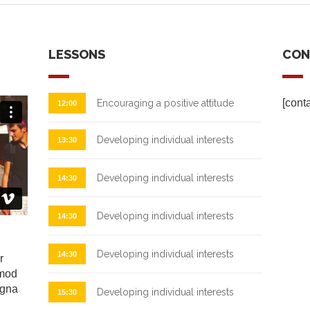
LESSONS
CON
[cont
Encouraging a positive attitude
12:00
Developing individual interests
13:30
Developing individual interests
14:30
Developing individual interests
14:30
Developing individual interests
14:30
r
rmod
agna
Developing individual interests
15:30